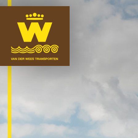
Fachgebiete
Logistik
Strassentransport
Wassertransport
Wees Lifting
Über uns
Unser team
Kontakt