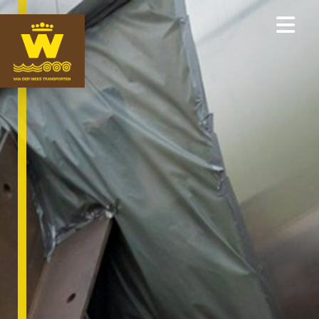
ONZE EXPERTISES
LOGISTIEK
WEGTRANSPORTEN
WATERTRANSPORTEN
WEES LIFTING
NIEUWS
OVER ONS
MEDEWERKERS
CERTIFICERINGEN
VACATURES