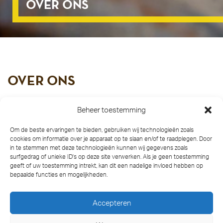
OVER ONS
OVER ONS
Koninklijke Van der Wees groep is opgericht in
Beheer toestemming
1907 in Delft en verzorgde in die tijd een
regelmatige beurtvaartdienst van Den Haag, via
Om de beste ervaringen te bieden, gebruiken wij technologieën zoals
cookies om informatie over je apparaat op te slaan en/of te raadplegen. Door
Delft en Rotterdam naar Dordrecht. Al snel werden
in te stemmen met deze technologieën kunnen wij gegevens zoals
de activiteiten uitgebreid met bijzonder transport
surfgedrag of unieke ID's op deze site verwerken. Als je geen toestemming
van zware en omvangrijke lading, over weg en
geeft of uw toestemming intrekt, kan dit een nadelige invloed hebben op
bepaalde functies en mogelijkheden.
water. Vandaag zijn wij groot in bijzonder transport,
waar ook ter wereld.
Accepteren
Alle transporten die we kunnen uitvoeren met ons