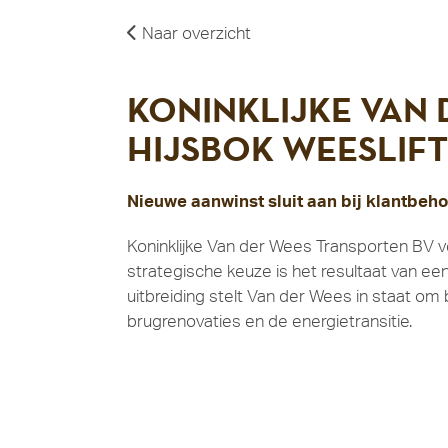
Naar overzicht
KONINKLIJKE VAN 
HIJSBOK WEESLIFT
Nieuwe aanwinst sluit aan bij klantbeho
Koninklijke Van der Wees Transporten BV v
strategische keuze is het resultaat van 
uitbreiding stelt Van der Wees in staat om
brugrenovaties en de energietransitie.
Met een hijscapaciteit van 400 ton vergroo
langetermijnvisie van Van der Wees om haa
vraag naar zware hijscapaciteit, onder mee
en zekerheid voor haar opdrachtgevers.