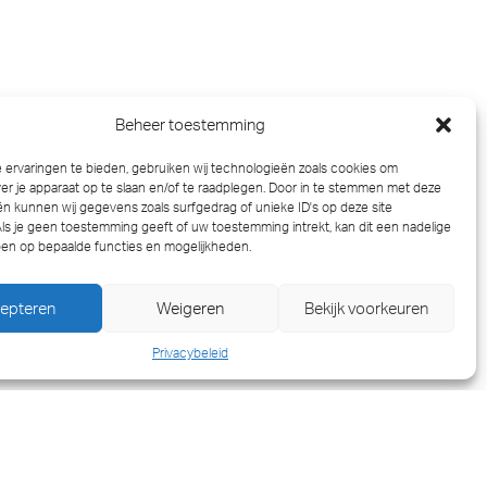
IT MET DRIJVENDE
Beheer toestemming
ervaringen te bieden, gebruiken wij technologieën zoals cookies om
ver je apparaat op te slaan en/of te raadplegen. Door in te stemmen met deze
n kunnen wij gegevens zoals surfgedrag of unieke ID's op deze site
ls je geen toestemming geeft of uw toestemming intrekt, kan dit een nadelige
en op bepaalde functies en mogelijkheden.
een drijvende hijsbok de Weeslift 1 . Deze
 de veranderende marktomstandigheden. De
epteren
Weigeren
Bekijk voorkeuren
 oplossingen in onder andere
Privacybeleid
nsportprojecten. Dit past binnen de
xibele oplossingen. Door de toenemende
ergie, biedt de Weeslift 1 extra slagkracht