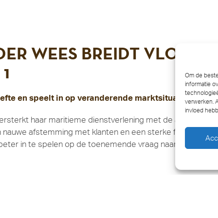
DER WEES BREIDT VLOOT U
 1
Om de beste 
informatie o
technologieë
efte en speelt in op veranderende marktsituaties
verwerken. A
invloed hebb
ersterkt haar maritieme dienstverlening met de aankoop van 
een nauwe afstemming met klanten en een sterke focus op
Acc
 beter in te spelen op de toenemende vraag naar logistieke
t de Weeslift 1 de mogelijkheden voor complexe hijs- en tra
r klanten proactief te ondersteunen met efficiënte en fle
r voor infrastructurele projecten en de groei van duurzame en