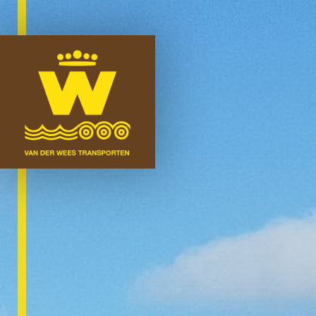
Onze expertises
Logistiek
Wegtransporten
Watertransporten
Wees Lifting
Nieuws
Over ons
Medewerkers
Certificeringen
Vacatures
Video’s
Contact