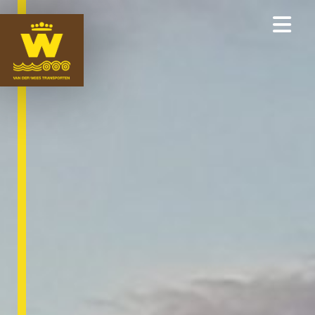
ONZE EXPERTISES
LOGISTIEK
WEGTRANSPORTEN
WATERTRANSPORTEN
WEES LIFTING
NIEUWS
OVER ONS
MEDEWERKERS
CERTIFICERINGEN
VACATURES